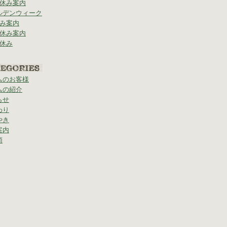
 休み案内
ルデンウィーク
休み案内
の休み案内
の休み
ムのお客様
ムの紹介
らせ
わり
やき
案内
類