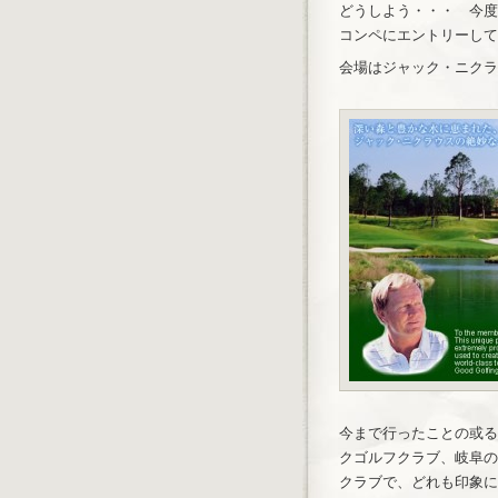
どうしよう・・・ 今度
コンペにエントリーして
会場はジャック・ニクラ
今まで行ったことの或る
クゴルフクラブ、岐阜の
クラブで、どれも印象に