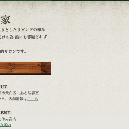
屋市天白区にある理容室
rARM。店舗情報は
こちら
の休み案内
休み案内