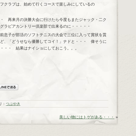
フクラブは、始めて行くコースで楽しみにしているの
・ 再来月の決勝大会に行けたら今度もまたジャック・二ク
グラビアカントリー倶楽部で出来るのに・・・・・
前息子が部活のソフトテニスの大会で三位に入って賞状を貰
ど、「どうせなら優勝してコイ！」ナドと・・・ 偉そうに
・・・ 結果はナイショにしておこう。。。
リ：
つぶやき
美しい物にはトゲがある・・・
»