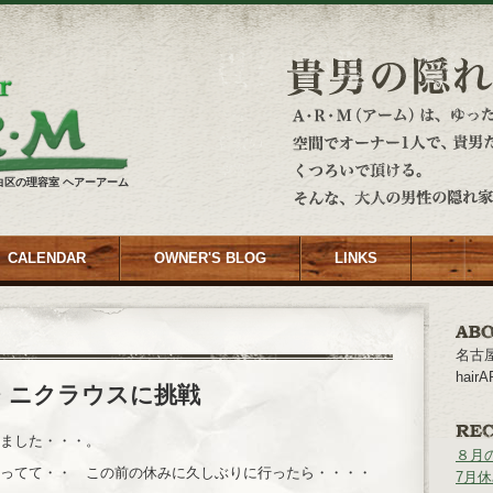
白区の理容室 ヘアーアーム
CALENDAR
OWNER'S BLOG
LINKS
名古
hai
・ニクラウスに挑戦
ました・・・。
８月
ってて・・ この前の休みに久しぶりに行ったら・・・・
7月