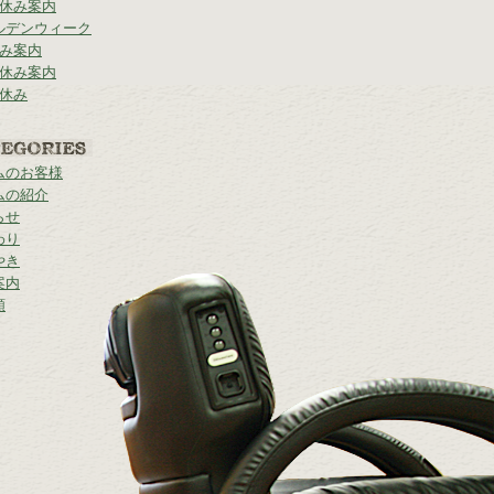
 休み案内
ルデンウィーク
休み案内
の休み案内
の休み
ムのお客様
ムの紹介
らせ
わり
やき
案内
類