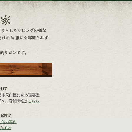
屋市天白区にある理容室
rARM。店舗情報は
こちら
の休み案内
休み案内