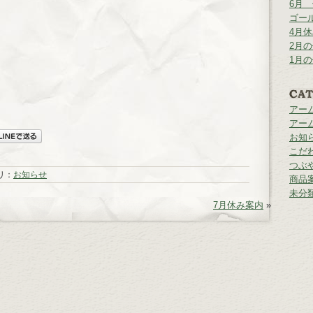
6月
ゴー
4月
2月
1月
アー
アー
お知
こだ
つぶ
リ：
お知らせ
商品
未分
7月休み案内
»