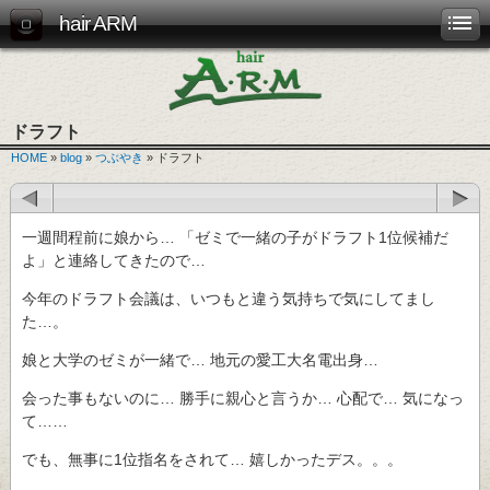
hair ARM
ドラフト
HOME
»
blog
»
つぶやき
» ドラフト
一週間程前に娘から… 「ゼミで一緒の子がドラフト1位候補だ
よ」と連絡してきたので…
今年のドラフト会議は、いつもと違う気持ちで気にしてまし
た…。
娘と大学のゼミが一緒で… 地元の愛工大名電出身…
会った事もないのに… 勝手に親心と言うか… 心配で… 気になっ
て……
でも、無事に1位指名をされて… 嬉しかったデス。。。