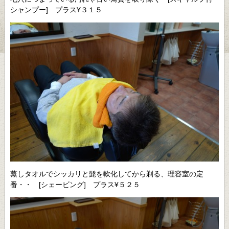
シャンプー] プラス¥３１５
蒸しタオルでシッカリと髭を軟化してから剃る、理容室の定
番・・ [シェービング] プラス¥５２５