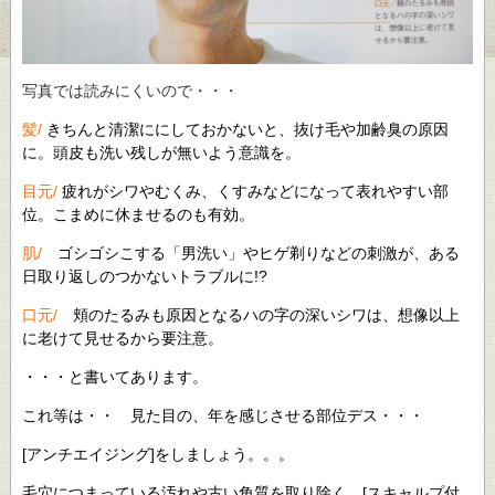
写真では読みにくいので・・・
髪/
きちんと清潔ににしておかないと、抜け毛や加齢臭の原因
に。頭皮も洗い残しが無いよう意識を。
目元/
疲れがシワやむくみ、くすみなどになって表れやすい部
位。こまめに休ませるのも有効。
肌/
ゴシゴシこする「男洗い」やヒゲ剃りなどの刺激が、ある
日取り返しのつかないトラブルに!?
口元/
頬のたるみも原因となるハの字の深いシワは、想像以上
に老けて見せるから要注意。
・・・と書いてあります。
これ等は・・ 見た目の、年を感じさせる部位デス・・・
[アンチエイジング]をしましょう。。。
毛穴につまっている汚れや古い角質を取り除く [スキャルプ付